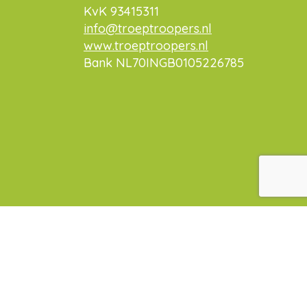
KvK 93415311
info@troeptroopers.nl
www.troeptroopers.nl
Bank NL70INGB0105226785