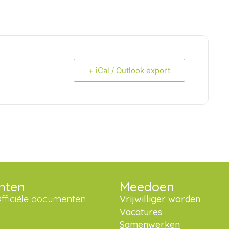
+ iCal / Outlook export
nten
Meedoen
fficiële documenten
Vrijwilliger worden
Vacatures
Samenwerken