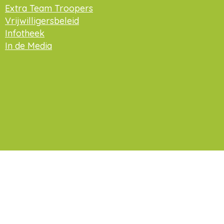
Extra Team Troopers
Vrijwilligersbeleid
Infotheek
In de Media
Praat met ons mee op