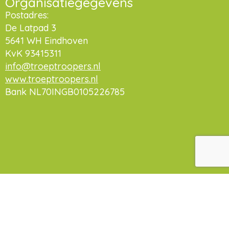
Organisatiegegevens
Postadres:
De Latpad 3
5641 WH Eindhoven
KvK 93415311
info@troeptroopers.nl
www.troeptroopers.nl
Bank NL70INGB0105226785