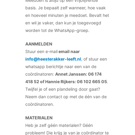
Meedoen is altijd op een vrijblijvende
basis. Je bepaalt zelf wanneer, hoe vaak
en hoeveel minuten je meedoet. Bevalt het
en wil je vaker, dan kun je toegevoegd
worden tot de WhatsApp-groep.
AANMELDEN
Stuur een e-mail
email naar
info@heesterakker-leeft.nl
, of stuur een
whatsapp berichtje naar een van de
coördinatoren:
Annet Janssen: 06 174
418 52 of Hannie Rijkers: 06 102 665 05
.
Twijfel je of een plandeling door gaat?
Neem dan contact op met de één van de
coördinatoren.
MATERIALEN
Heb je zelf géén materialen? Géén
probleem! Die krijg je van je coördinator te