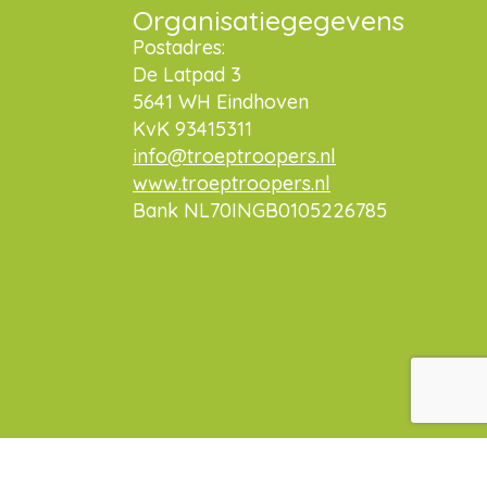
Organisatiegegevens
Postadres:
De Latpad 3
5641 WH Eindhoven
KvK 93415311
info@troeptroopers.nl
www.troeptroopers.nl
Bank NL70INGB0105226785