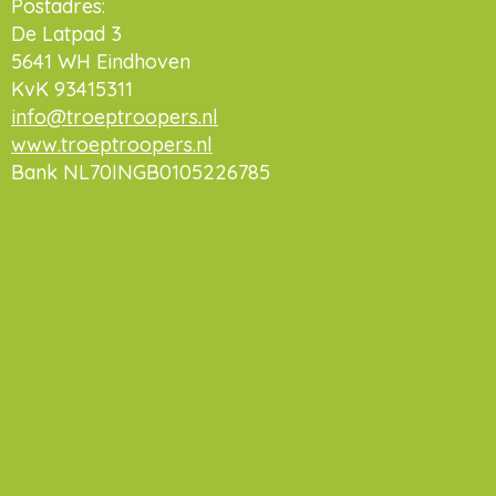
Postadres:
De Latpad 3
5641 WH Eindhoven
KvK 93415311
info@troeptroopers.nl
www.troeptroopers.nl
Bank NL70INGB0105226785