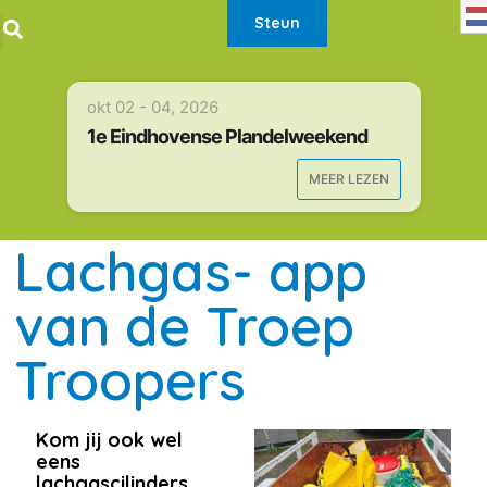
Steun
okt 02 - 04, 2026
1e Eindhovense Plandelweekend
MEER LEZEN
Lachgas- app
van de Troep
Troopers
Kom jij ook wel
eens
lachgascilinders